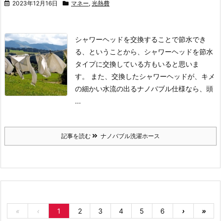
2023年12月16日
マネー
,
光熱費
シャワーヘッドを交換することで節水でき
る、ということから、シャワーヘッドを節水
タイプに交換している方もいると思いま
す。
また、交換したシャワーヘッドが、キメ
の細かい水流の出るナノバブル仕様なら、頭
...
記事を読む
ナノバブル洗濯ホース
«
‹
1
2
3
4
5
6
›
»