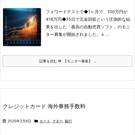
フォワードテストで
◆1ヶ月で、100万円が
416万円
◆15日で元金回収
という圧倒的な結
果を出した
「最高の自動売買ソフト」の
モニ
ター募集が開始されました。
↓ ...
記事を読む
【モニター募集】 ...
クレジットカード 海外事務手数料
2025年2月6日
カード
,
マネー
,
銀行